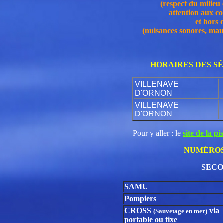
(respect du milieu 
attention aux c
et hors 
(nuisances sonores, ma
HORAIRES DES SÉ
VILLENAVE
D'ORNON
VILLENAVE
D'ORNON
Pour y aller : le
site de la pi
NUMÉROS
SECO
SAMU
Pompiers
CROSS
via
(Sauvetage en mer)
portable ou fixe