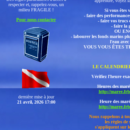
apprendre, voyez l
respecter et, rappelez-vous, un
mili
eu
FRAGILE !
Si vous êtes 
- faire des performances
Pour nous contacter
- faire vos trucs
- faire l
OU EN
-
labourer les fonds marins plu
l'eau avec
VOUS VOUS ÊTES T
LE CALENDRIE
Vérifiez l'heure ex
Heures des maré
http://maree.fr
dernière mise à jour
Heure des maré
21 avril, 2026 17:00
http://maree.fr
Nous rappelons à tou
les règles de
s'appliquent sur le